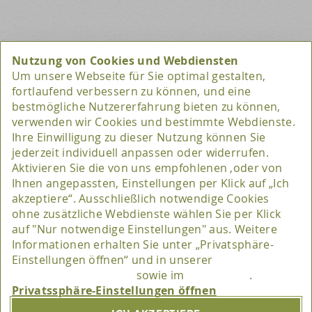
Privatssphäre-Einstellungen
Nutzung von Cookies und Webdiensten
Um unsere Webseite für Sie optimal gestalten,
fortlaufend verbessern zu können, und eine
Marketing / Usability
bestmögliche Nutzererfahrung bieten zu können,
verwenden wir Cookies und bestimmte Webdienste.
Matomo
Ihre Einwilligung zu dieser Nutzung können Sie
Anbieter
jederzeit individuell anpassen oder widerrufen.
Aktivieren Sie die von uns empfohlenen ,oder von
Anbieter der Software Matomo ist die InnoCraft Ltd.,
Ihnen angepassten, Einstellungen per Klick auf „Ich
akzeptiere“. Ausschließlich notwendige Cookies
150 Willis St, 6011 Wellington, Neuseeland.
ohne zusätzliche Webdienste wählen Sie per Klick
auf "Nur notwendige Einstellungen" aus. Weitere
Zweck
Informationen erhalten Sie unter „Privatsphäre-
Einstellungen öffnen“ und in unserer
Diese Website benutzt Matomo (ehemals Piwik), eine
Datenschutzerklärung
sowie im
Impressum
.
Open-Source-Software zur statistischen Auswertung
Privatssphäre-Einstellungen
von Besucherzugriffen.